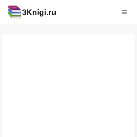
Перейти
3Knigi.ru
к
содержимому