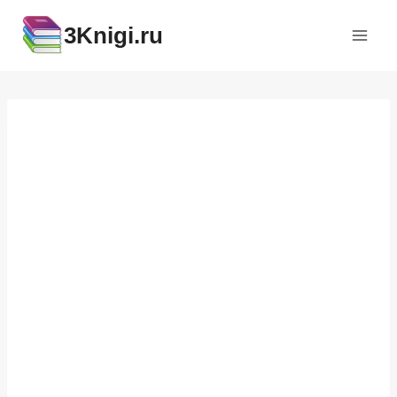
Перейти
3Knigi.ru
к
содержимому