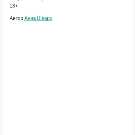
18+
Метки
Автор
Анна Шварц
записи: