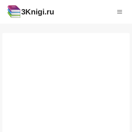
Перейти
3Knigi.ru
к
содержимому