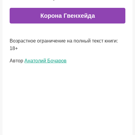
Корона Гвенхейда
Возрастное ограничение на полный текст книги:
18+
Метки
Автор
Анатолий Бочаров
записи: