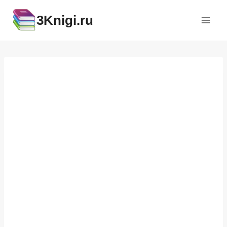
Перейти
3Knigi.ru
к
содержимому