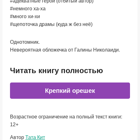
#адекватные герои (отбитый автор)
#немного ха-ха
#много хи-хи
#щепоточка драмы (куда ж без неё)
Однотомник.
Невероятная обложечка от Галины Николаиди.
Читать книгу полностью
Крепкий орешек
Возрастное ограничение на полный текст книги:
12+
Метки
Автор
Тата Кит