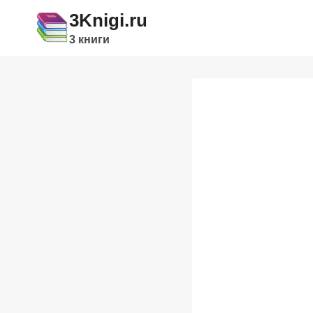
Перейти
3Knigi.ru
к
3 книги
содержимому