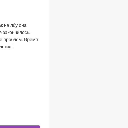
к на лбу она
е закончилось.
ше проблем. Время
летия!