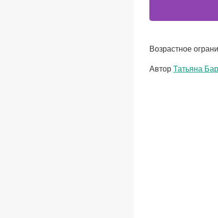
Возрастное ограни
Метки
Автор
Татьяна Ба
записи: