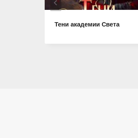
а
Тени академии Света
или