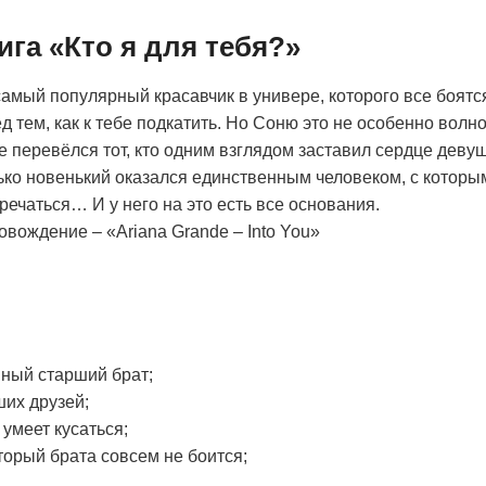
ига «Кто я для тебя?»
 самый популярный красавчик в универе, которого все боятс
 тем, как к тебе подкатить. Но Соню это не особенно волно
не перевёлся тот, кто одним взглядом заставил сердце девуш
лько новенький оказался единственным человеком, с которым
речаться… И у него на это есть все основания.
вождение – «Ariana Grande – Into You»
ный старший брат;
ших друзей;
 умеет кусаться;
оторый брата совсем не боится;