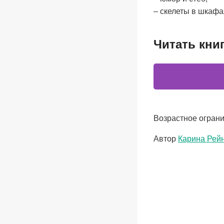
– скелеты в шкафа
Читать кни
Возрастное ограни
Метки
Автор
Карина Рей
записи: