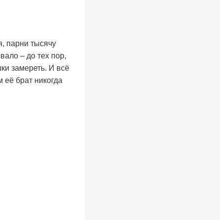
я, парни тысячу
вало – до тех пор,
ки замереть. И всё
 её брат никогда