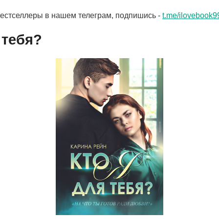
бестселлеры в нашем телеграм, подпишись -
t.me/ilovebook9
 тебя?