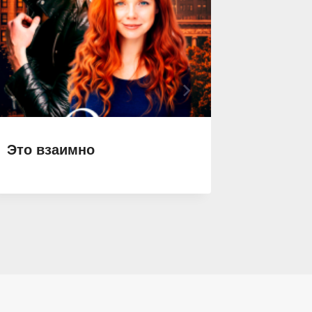
Это взаимно
Сломай