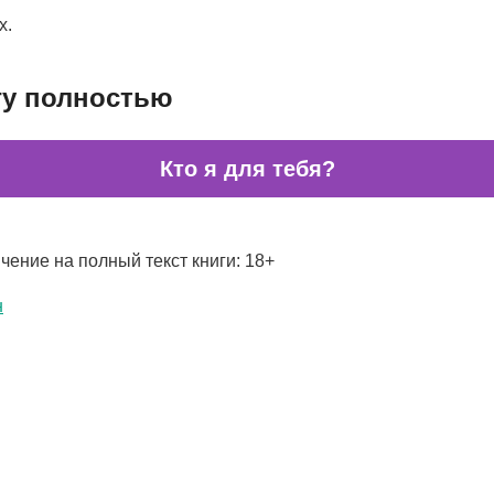
х.
гу полностью
Кто я для тебя?
чение на полный текст книги: 18+
н