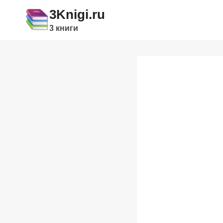
Перейти
3Knigi.ru
к
3 книги
содержимому