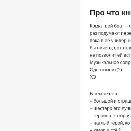
Про что кн
Когда твой брат –
раз подумают перед
пока в её универ 
бы ничего, вот то
не позволит ей вст
Музыкальное сопро
Однотомник(?)
ХЭ
В тексте есть:
– большой и страш
– шестеро его луч
– героиня, которая
– наглый герой, к
– юмор и стёб;