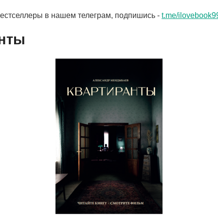
бестселлеры в нашем телеграм, подпишись -
t.me/ilovebook9
нты