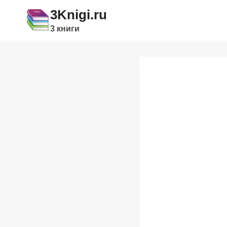
Перейти
3Knigi.ru
к
3 книги
содержимому