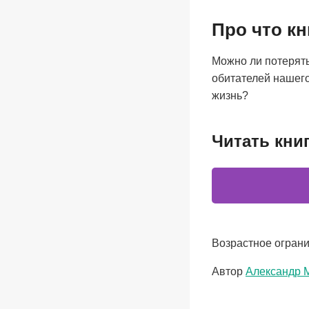
Про что к
Можно ли потерять
обитателей нашег
жизнь?
Читать кни
Возрастное ограни
Метки
Автор
Александр 
записи: