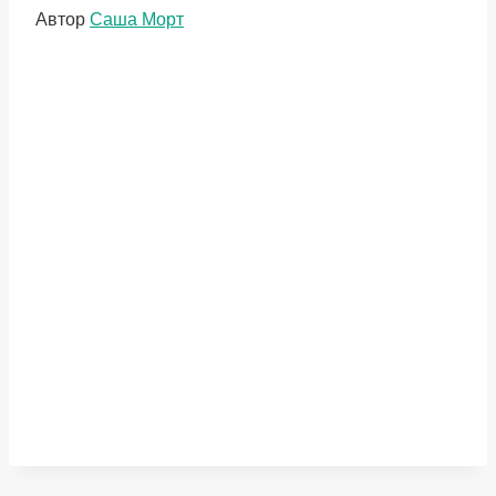
Метки
Автор
Саша Морт
записи: