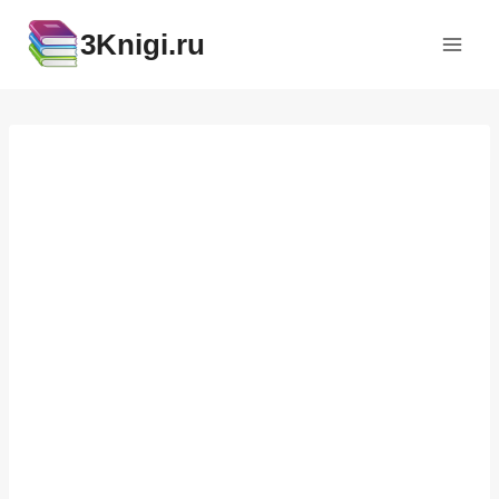
Перейти
3Knigi.ru
к
содержимому