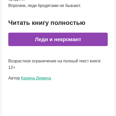
Впрочем, леди бродягами не бывают.
Читать книгу полностью
Леди и некромант
Возрастное ограничение на полный текст книги:
12+
Метки
Автор
Карина Демина
записи: