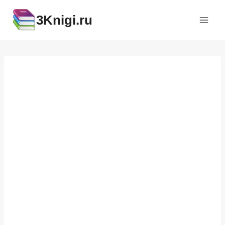
Перейти
3Knigi.ru
к
содержимому