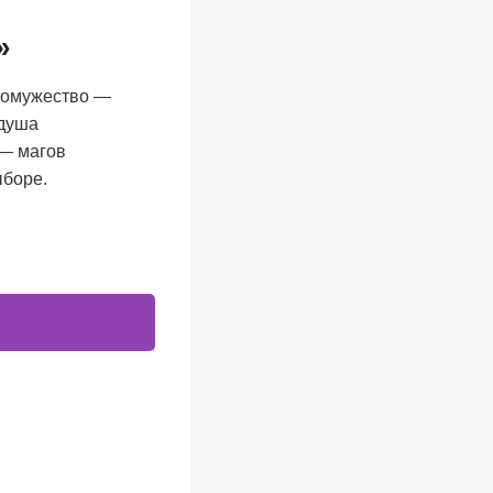
»
огомужество —
 душа
 — магов
ыборе.