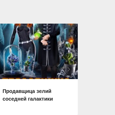
Продавщица зелий
Киборг
соседней галактики