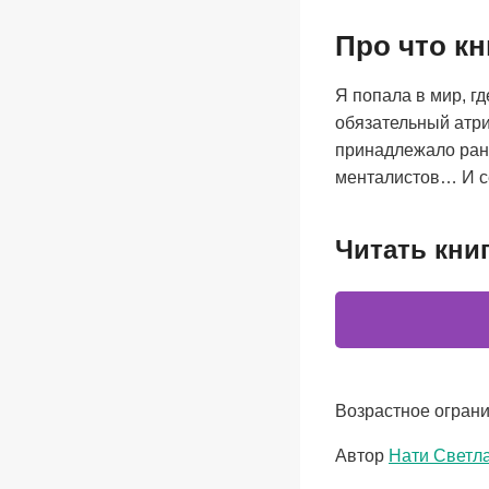
Про что кн
Я попала в мир, г
обязательный атр
принадлежало ран
менталистов… И с
Читать кни
Возрастное ограни
Метки
Автор
Нати Светл
записи: