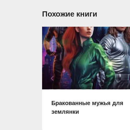
Похожие книги
ля
Бракованные мужья для
янки
землянки