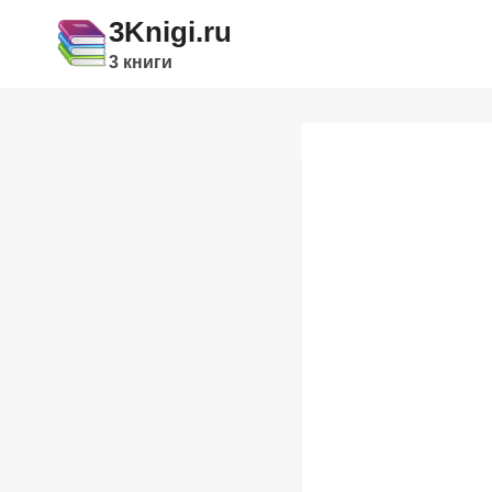
Перейти
3Knigi.ru
к
3 книги
содержимому