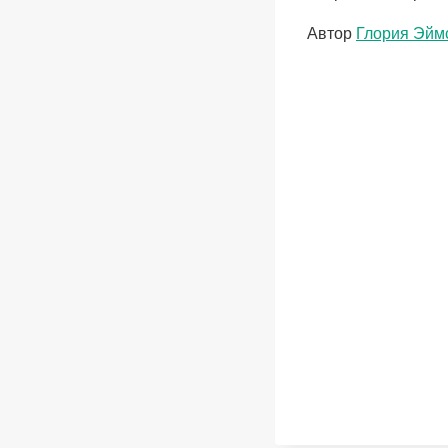
Метки
Автор
Глория Эйм
записи: