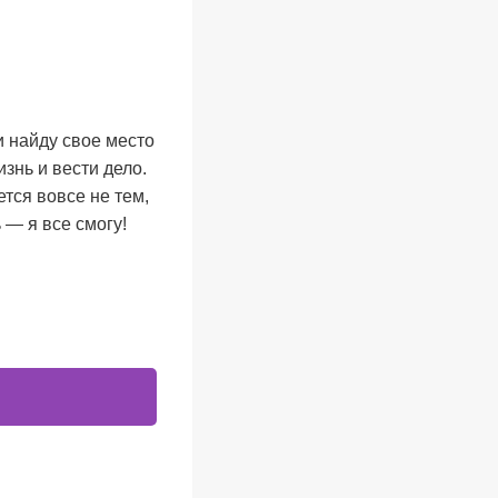
и найду свое место
знь и вести дело.
тся вовсе не тем,
 — я все смогу!