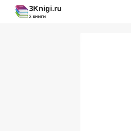
Перейти
3Knigi.ru
к
3 книги
содержимому