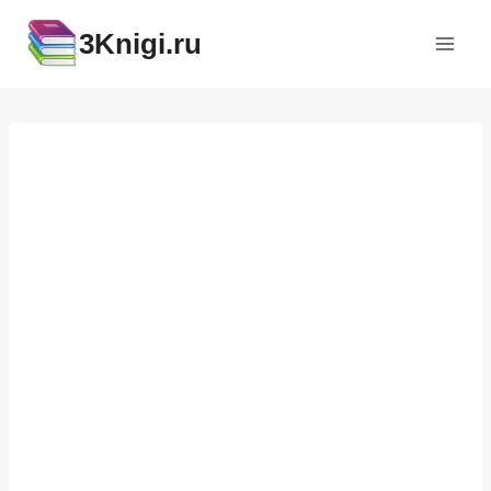
Перейти
3Knigi.ru
к
содержимому