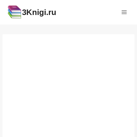
Перейти
3Knigi.ru
к
содержимому