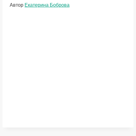
Метки
Автор
Екатерина Боброва
записи: