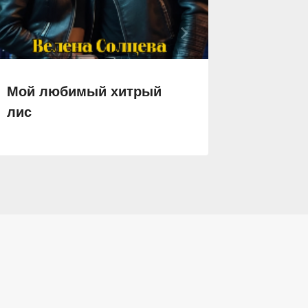
Мой любимый хитрый
Беглян
лис