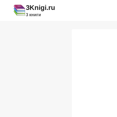
Перейти
3Knigi.ru
к
3 книги
содержимому