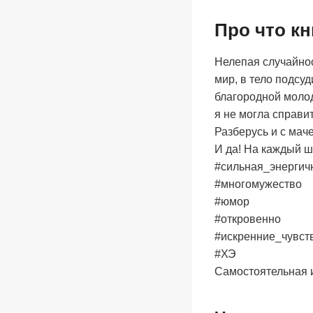
Про что кн
Нелепая случайнос
мир, в тело подсу
благородной молод
я не могла справит
Разберусь и с мач
И да! На каждый ш
#сильная_энергич
#многомужество
#юмор
#откровенно
#искренние_чувст
#ХЭ
Самостоятельная 