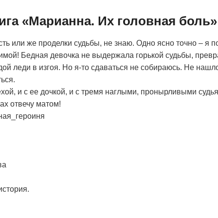
ига «Марианна. Их головная боль»
ть или же проделки судьбы, не знаю. Одно ясно точно – я п
димой! Бедная девочка не выдержала горькой судьбы, прев
ой леди в изгоя. Но я-то сдаваться не собираюсь. Не нашло
ься.
ехой, и с ее дочкой, и с тремя наглыми, пронырливыми судь
ах отвечу матом!
ная_героиня
ва
история.