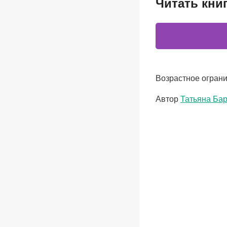
Читать кни
Возрастное ограни
Метки
Автор
Татьяна Ба
записи: