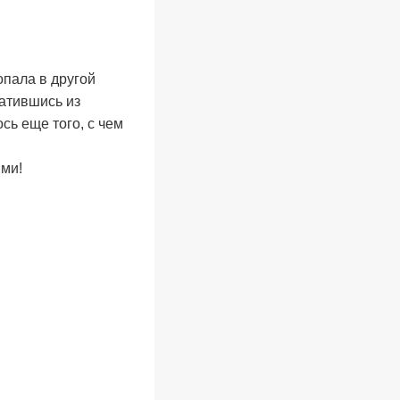
опала в другой
ратившись из
сь еще того, с чем
ями!