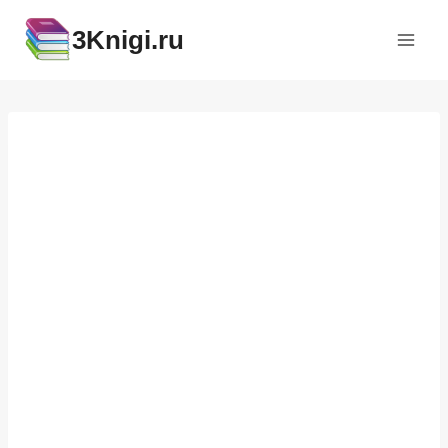
Перейти
3Knigi.ru
к
содержимому