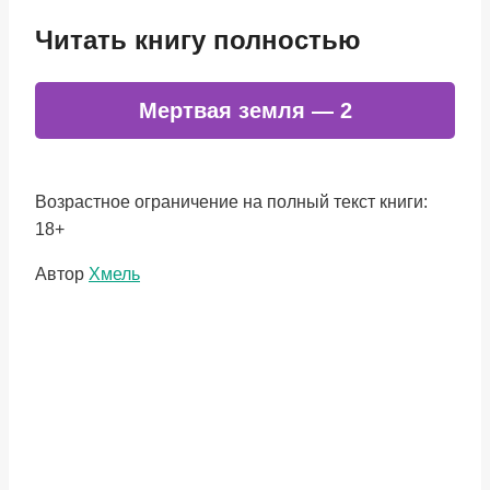
Читать книгу полностью
Мертвая земля — 2
Возрастное ограничение на полный текст книги:
18+
Метки
Автор
Хмель
записи: