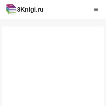
Перейти
3Knigi.ru
к
содержимому