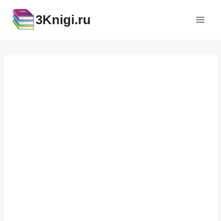
Перейти
3Knigi.ru
к
содержимому