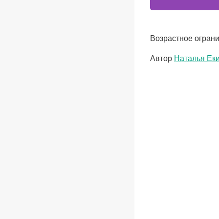
Возрастное ограни
Метки
Автор
Наталья Ек
записи: