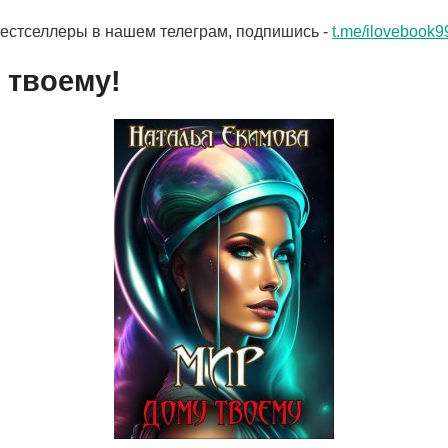
бестселлеры в нашем телеграм, подпишись -
t.me/ilovebook9
 твоему!