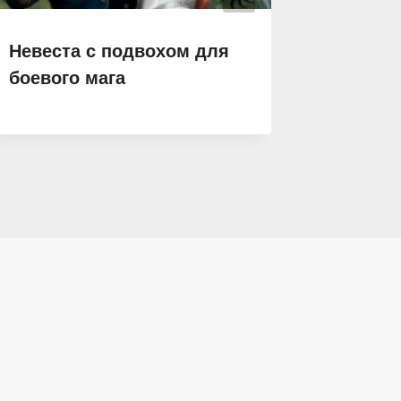
Невеста с подвохом для
Упс! и
боевого мага
ведьми