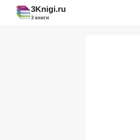
Перейти
3Knigi.ru
к
3 книги
содержимому