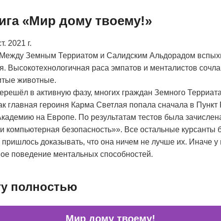
ига «Мир дому твоему!»
. 2021 г.
 Между Земным Терриатом и Салидским Альдорадом вспыхи
. Высокотехнологичная раса эмпатов и менталистов сочла,
итые животные.
перешёл в активную фазу, многих граждан Земного Терриат
ак главная героиня Карма Светлая попала сначала в Пункт
кадемию на Европе. По результатам тестов была зачислена
и компьютерная безопасность»». Все остальные курсанты 
 пришлось доказывать, что она ничем не лучше их. Иначе у
ное поведение ментальных способностей.
гу полностью
Мир дому твоему!