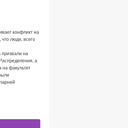
вает конфликт на
 что люди, всего
а призвали на
 Распределения, а
 на факультет
были
 парней