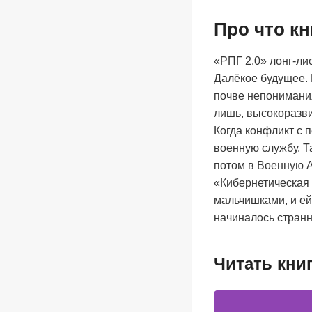
Про что кн
«РПГ 2.0» лонг-лист
Далёкое будущее.
почве непонимания
лишь, высокоразв
Когда конфликт с 
военную службу. Т
потом в Военную А
«Кибернетическая 
мальчишками, и ей
начиналось стран
Читать кни