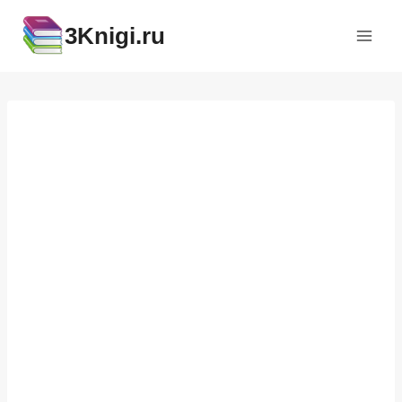
Перейти
3Knigi.ru
к
содержимому