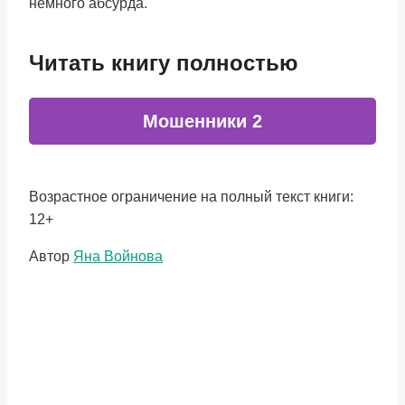
немного абсурда.
Читать книгу полностью
Мошенники 2
Возрастное ограничение на полный текст книги:
12+
Метки
Автор
Яна Войнова
записи: