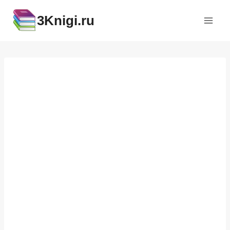
Перейти
3Knigi.ru
к
содержимому