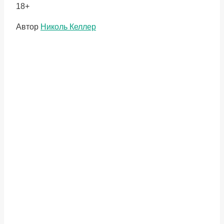
18+
Метки
Автор
Николь Келлер
записи: