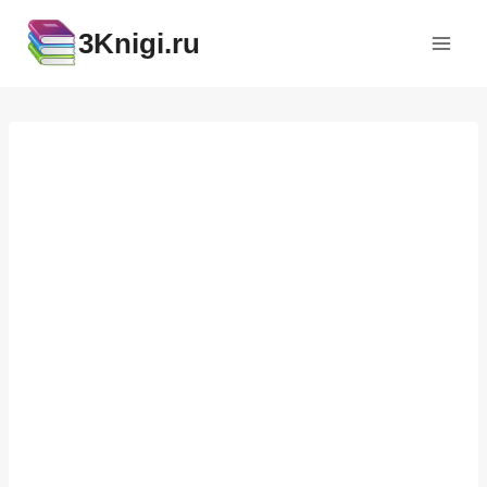
Перейти
3Knigi.ru
к
содержимому