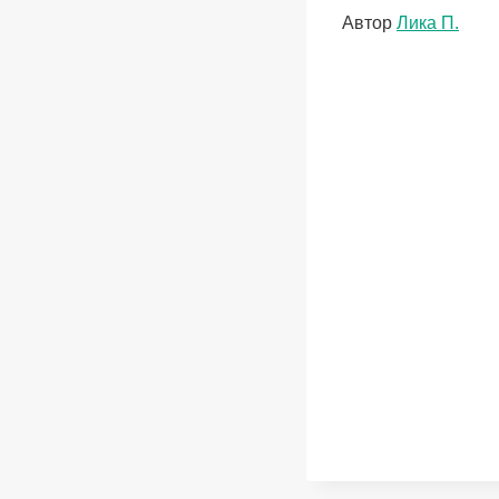
Метки
Автор
Лика П.
записи: