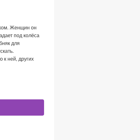
ком. Женщин он
адает под колёса
бняк для
скать.
 к ней, других