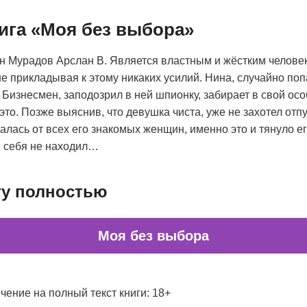
нига «Моя без выбора»
н Мурадов Арслан В. Является властным и жёстким челове
не прикладывая к этому никаких усилий. Нина, случайно поп
 Бизнесмен, заподозрил в ней шпионку, забирает в свой осо
это. Позже выяснив, что девушка чиста, уже не захотел отпу
лась от всех его знакомых женщин, именно это и тянуло его
я себя не находил…
гу полностью
Моя без выбора
чение на полный текст книги: 18+