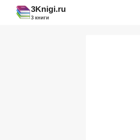
Перейти
3Knigi.ru
к
3 книги
содержимому