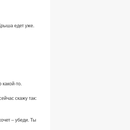
 Крыша едет уже.
 какой-то.
сейчас скажу так:
хочет – убеди. Ты