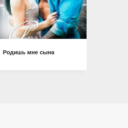
Родишь мне сына
Горечь