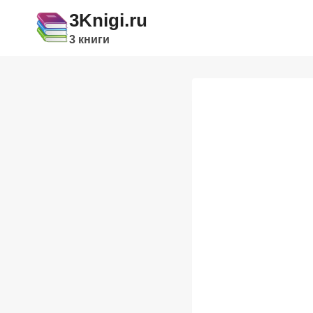
Перейти
3Knigi.ru
к
3 книги
содержимому