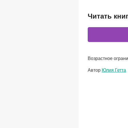
Читать кни
Возрастное ограни
Метки
Автор
Юлия Гетта
записи: