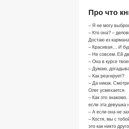
Про что к
– Я не могу выброс
– Кто она? – делов
Достаю из кармана
– Красивая… И бу
– Не совсем. Ей дв
– Она в курсе тво
– Думаю, догадыва
– Как реагирует?
– Да никак. Смотр
Олег усмехается.
– Как это знакомо.
если эта девушка 
– А если она не за
– Костя, мы с тобо
это как никто друг