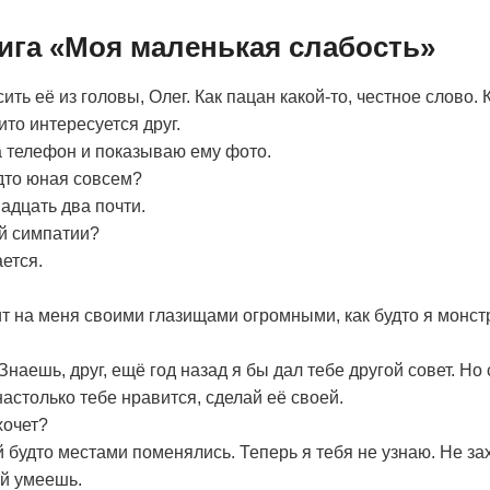
нига «Моя маленькая слабость»
ить её из головы, Олег. Как пацан какой-то, честное слово.
ито интересуется друг.
 телефон и показываю ему фото.
дто юная совсем?
адцать два почти.
ей симпатии?
ется.
ит на меня своими глазищами огромными, как будто я монстр
 Знаешь, друг, ещё год назад я бы дал тебе другой совет. Но 
настолько тебе нравится, сделай её своей.
хочет?
й будто местами поменялись. Теперь я тебя не узнаю. Не за
ой умеешь.