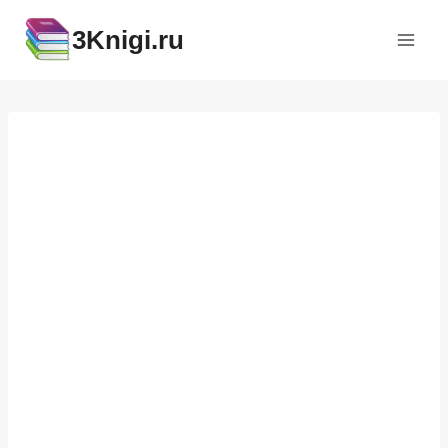
Перейти
3Knigi.ru
к
содержимому