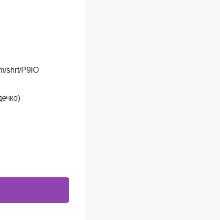
m/shrt/P9lO
дечко)