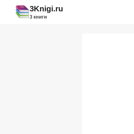
Перейти
3Knigi.ru
к
3 книги
содержимому