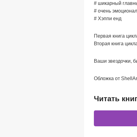
# шикарный главны
# очень эмоциона
# Хэппи енд
Первая книга цикла
Вторая книга цикла
Ваши звездочки, б
Обложка от ShellAr
Читать кни