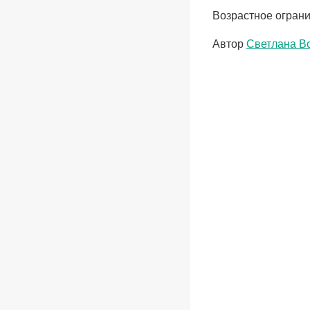
Возрастное ограни
Метки
Автор
Светлана В
записи: