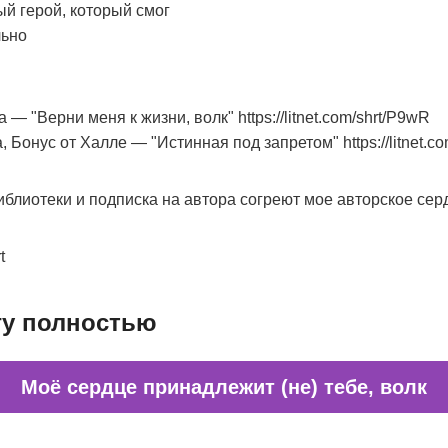
й герой, который смог
льно
 — "Верни меня к жизни, волк" https://litnet.com/shrt/P9wR
, Бонус от Халле — "Истинная под запретом" https://litnet.co
иблиотеки и подписка на автора согреют мое авторское сер
t
гу полностью
Моё сердце принадлежит (не) тебе, волк