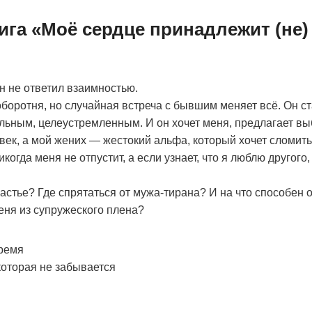
ига «Моё сердце принадлежит (не) 
он не ответил взаимностью.
оборотня, но случайная встреча с бывшим меняет всё. Он ст
льным, целеустремленным. И он хочет меня, предлагает выб
век, а мой жених — жестокий альфа, который хочет сломить
икогда меня не отпустит, а если узнает, что я люблю другого,
частье? Где спрятаться от мужа-тирана? И на что способен 
ня из супружеского плена?
время
которая не забывается