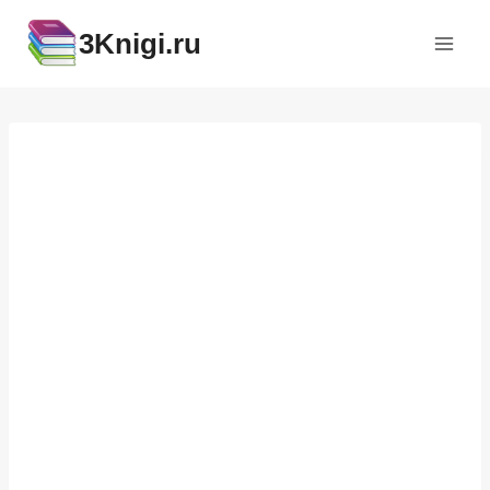
Перейти
3Knigi.ru
к
содержимому