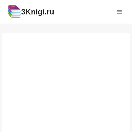
Перейти
3Knigi.ru
к
содержимому