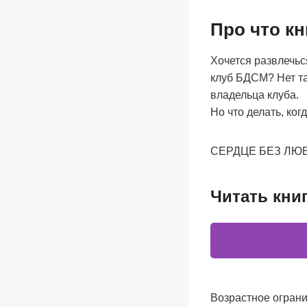
Про что к
Хочется развлечьс
клуб БДСМ? Нет та
владельца клуба.
Но что делать, ко
СЕРДЦЕ БЕЗ ЛЮБВ
Читать кни
Возрастное ограни