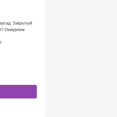
наугад. Закрытый
ти? Охмуряем
?