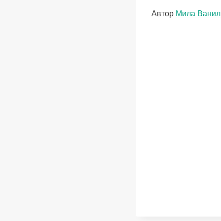
Метки
Автор
Мила Ванил
записи: