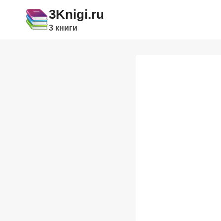
Перейти
3Knigi.ru
к
3 книги
содержимому