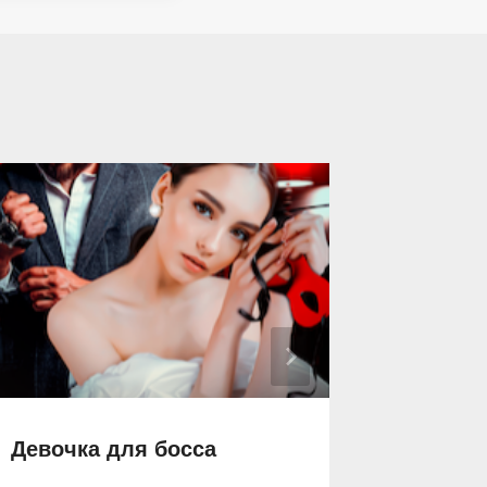
Девочка для босса
Единст
Буйног