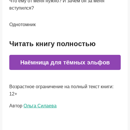
Что ему от меня нужно? И зачем он за меня
вступился?
Однотомник
Читать книгу полностью
Наёмница для тёмных эльфов
Возрастное ограничение на полный текст книги:
12+
Метки
Автор
Ольга Силаева
записи: