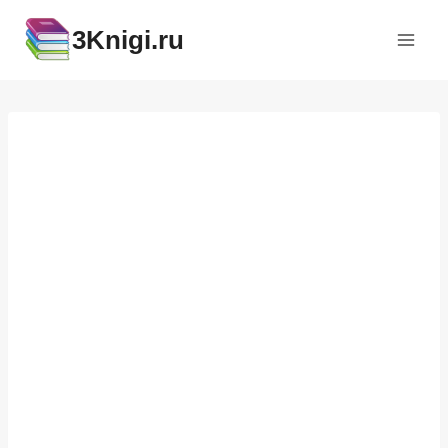
Перейти
3Knigi.ru
к
содержимому