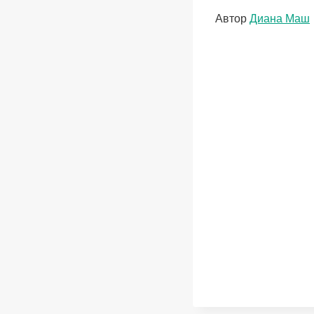
Метки
Автор
Диана Маш
записи: