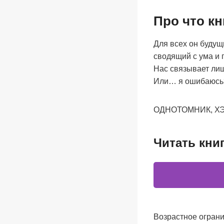
Про что кн
Для всех он будущ
сводящий с ума и 
Нас связывает лиш
Или… я ошибаюсь
ОДНОТОМНИК, Х
Читать кни
Возрастное ограни