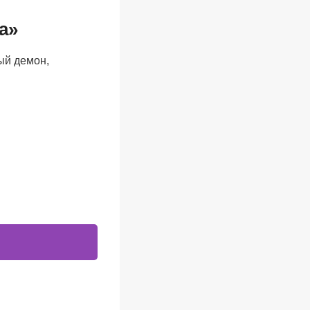
а»
ый демон,