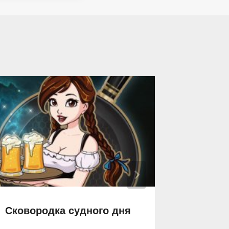
Сковородка судного дня
Когда 
невозм