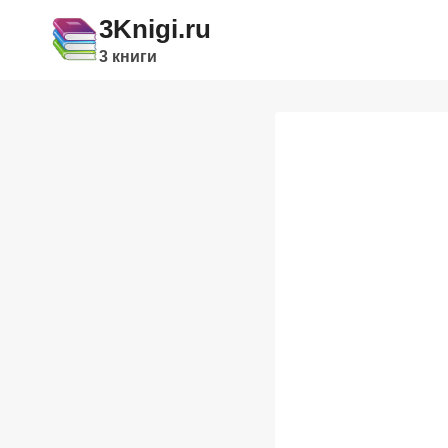
Перейти
3Knigi.ru
к
3 книги
содержимому