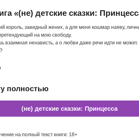
ига «(не) детские сказки: Принцесс
ий король, завидный жених, а для меня кошмар наяву, личн
претендующий на мою свободу.
ь взаимная ненависть, а о любви даже речи идти не может.
?
Э
гу полностью
(не) детские сказки: Принцесса
чение на полный текст книги: 18+