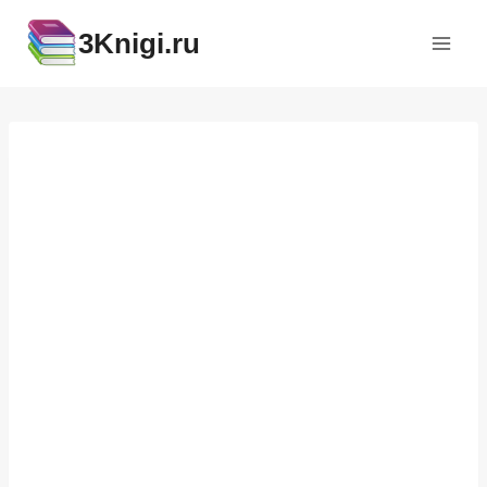
Перейти
3Knigi.ru
к
содержимому