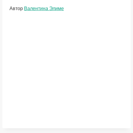
Метки
Автор
Валентина Элиме
записи: