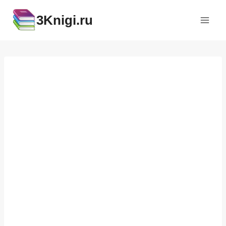
Перейти
3Knigi.ru
к
содержимому