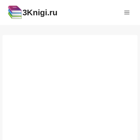
Перейти
3Knigi.ru
к
содержимому