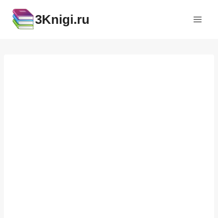
Перейти
3Knigi.ru
к
содержимому