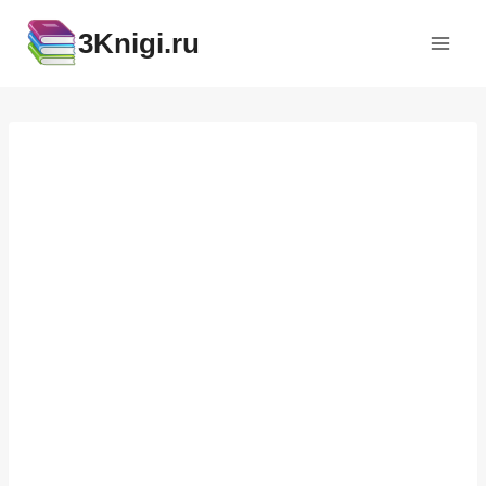
Перейти
3Knigi.ru
к
содержимому