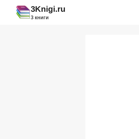
Перейти
3Knigi.ru
к
3 книги
содержимому