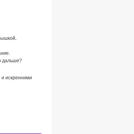
тышкой,
ание.
то дальше?
и и искренними