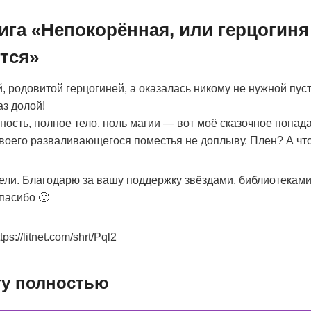
ига «Непокорённая, или герцогиня
тся»
, родовитой герцогиней, а оказалась никому не нужной пус
з долой!
ность, полное тело, ноль магии — вот моё сказочное попад
 своего разваливающегося поместья не доплыву. Плен? А ч
ели. Благодарю за вашу поддержку звёздами, библиотекам
пасибо 🙂
s://litnet.com/shrt/Pql2
гу полностью