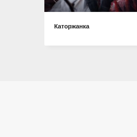
мона,
Каторжанка
ретом