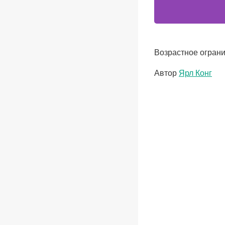
Возрастное ограни
Метки
Автор
Ярл Конг
записи: