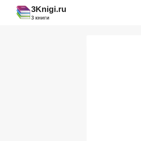
Перейти
3Knigi.ru
к
3 книги
содержимому