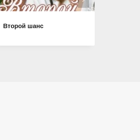
Второй шанс
Измена
Ваканс