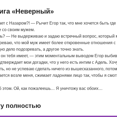
нига «Неверный»
ет с Назаром?! — Рычит Егор так, что мне хочется быть где
е со своим мужем.
ель? — Не выдерживаю и задаю встречный вопрос, который
реваю, что мой муж имеет более откровенные отношения с 
о дело подозревать, а другое точно знать.
 он тебя имеет, — этим моментальным выводом Егор выбив
одтверждает мои догадки, что у него есть интим с Адель. Хочу
уть, но не успеваю сделать ничего из вышесказанного, пото
ется возле меня, сжимает ладонями лицо так, чтобы я смо
б этом. Ой, как пожалеешь… Я уничтожу вас обоих…
гу полностью