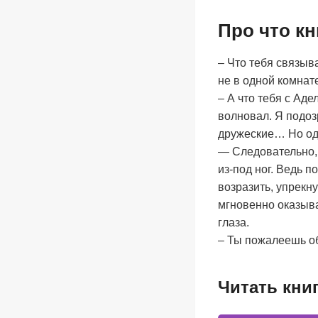
Про что к
– Что тебя связыва
не в одной комнат
– А что тебя с Ад
волновал. Я подоз
дружеские… Но одн
— Следовательно,
из-под ног. Ведь п
возразить, упрекн
мгновенно оказыва
глаза.
– Ты пожалеешь о
Читать кни