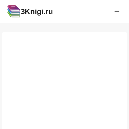
Перейти
3Knigi.ru
к
содержимому