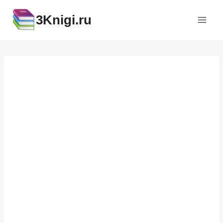
Перейти
3Knigi.ru
к
содержимому