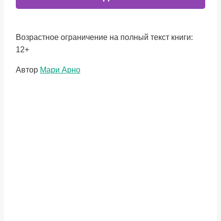
Возрастное ограничение на полный текст книги:
12+
Метки
Автор
Мари Арно
записи: