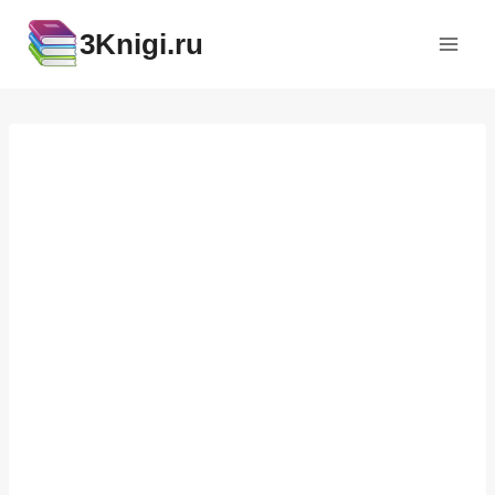
Перейти
3Knigi.ru
к
содержимому