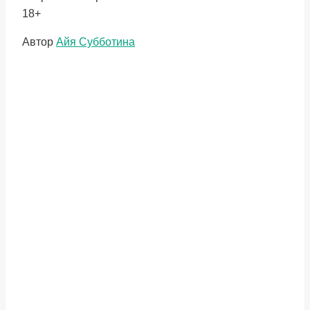
18+
Метки
Автор
Айя Субботина
записи: