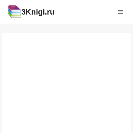
Перейти
3Knigi.ru
к
содержимому