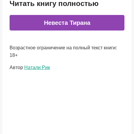
Читать книгу полностью
Невеста Тирана
Возрастное ограничение на полный текст книги:
18+
Метки
Автор
Натали Рик
записи: