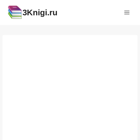
Перейти
3Knigi.ru
к
содержимому