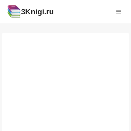
Перейти
3Knigi.ru
к
содержимому