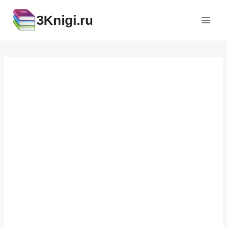
Перейти
3Knigi.ru
к
содержимому