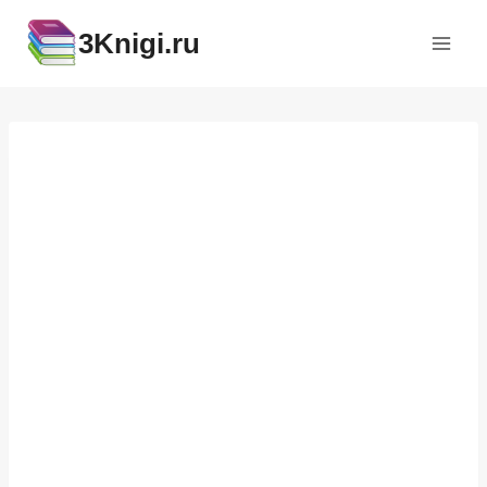
Перейти
3Knigi.ru
к
содержимому