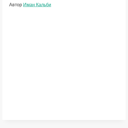
Метки
Автор
Иман Кальби
записи: