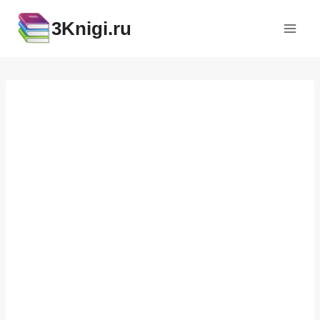
Перейти
3Knigi.ru
к
содержимому