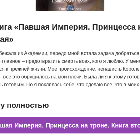
ига «Павшая Империя. Принцесса н
рая»
 сбежала из Академии, передо мной встала задача добраться
е главное – предотвратить смерть всех, кого я люблю. У ме
ся к прежней жизни. Мое происхождение, ненависть Корол
 все это обрушилось на мои плечи. Была ли я к этому готова
ь готовым. Но я поклялась себе, что сделаю все, что в моих
гу полностью
шая Империя. Принцесса на троне. Книга вт