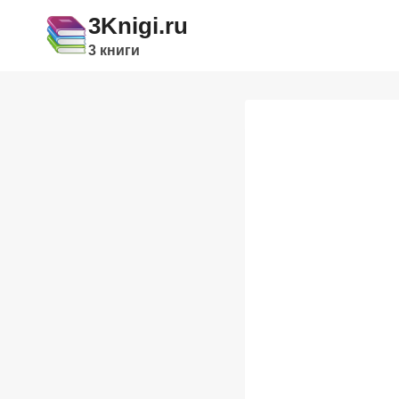
Перейти
3Knigi.ru
к
3 книги
содержимому