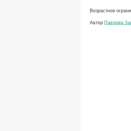
Возрастное ограни
Метки
Автор
Павлова За
записи: