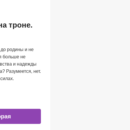
а троне.
 до родины и не
ня больше не
евства и надежды
? Разумеется, нет.
 силах.
орая