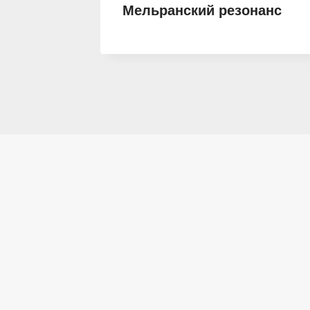
Ёри
Мельранский резонанс