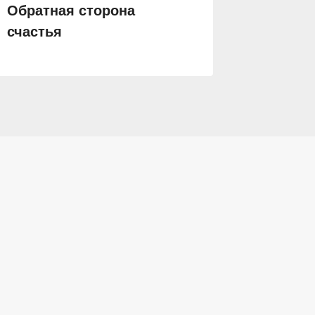
Обратная сторона
Невест
счастья
задани