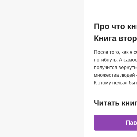
Про что кн
Книга вто
После того, как я
погибнуть. А само
получится вернуть
множества людей –
К этому нельзя быт
Читать кни
Пав