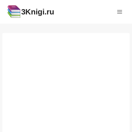
Перейти
3Knigi.ru
к
содержимому