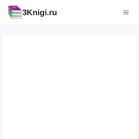
Перейти
3Knigi.ru
к
содержимому