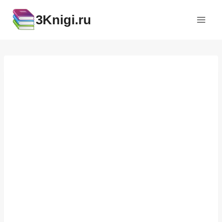
Перейти
3Knigi.ru
к
содержимому